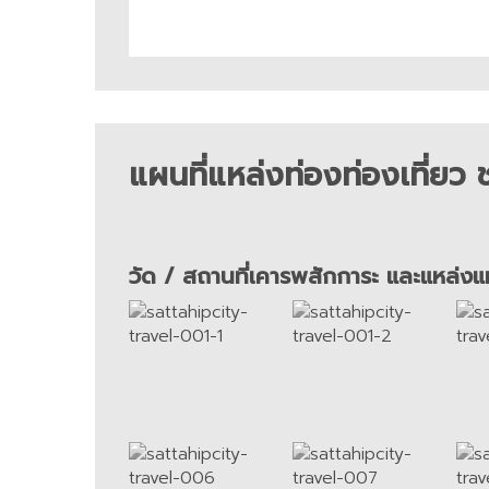
แผนที่แหล่งท่องท่องเที่ย
วัด / สถานที่เคารพสักการะ และแหล่งแ