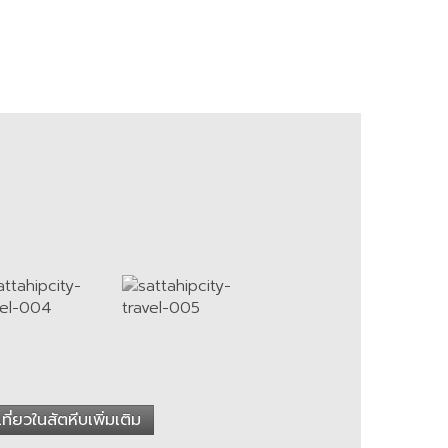
เที่ยวในสัตหีบเพิ่มเติม