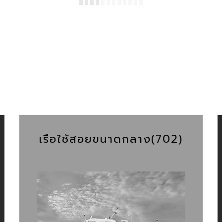
เ
เรือใช้สอยขนาดกลาง(702)
เ
-
-