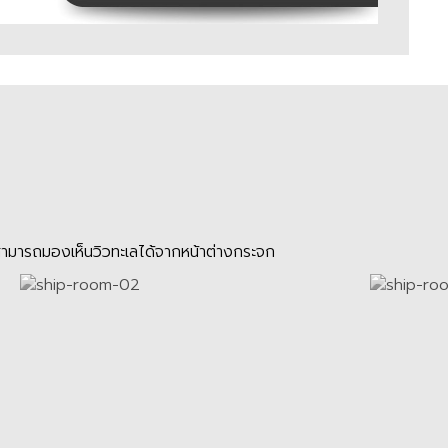
 สามารถมองเห็นวิวทะเลได้จากหน้าต่างกระจก