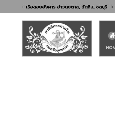
เรือลอยอังคาร อ่าวดงตาล, สัตหีบ, ชลบุรี
HO