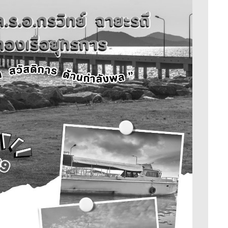
ส
-
-